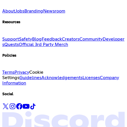
About
Jobs
Branding
Newsroom
Resources
Support
Safety
Blog
Feedback
Creators
Community
Developer
s
Quests
Official 3rd Party Merch
Policies
Terms
Privacy
Cookie
Settings
Guidelines
Acknowledgements
Licenses
Company
Information
Social