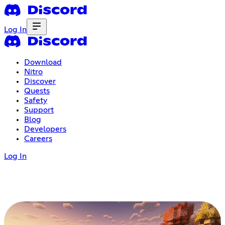
Log In
Download
Nitro
Discover
Quests
Safety
Support
Blog
Developers
Careers
Log In