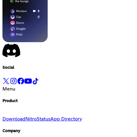
Social
Menu
Product
Download
Nitro
Status
App Directory
Company