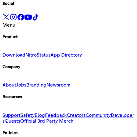
Social
Menu
Product
Download
Nitro
Status
App Directory
Company
About
Jobs
Branding
Newsroom
Resources
Support
Safety
Blog
Feedback
Creators
Community
Developer
s
Quests
Official 3rd Party Merch
Policies