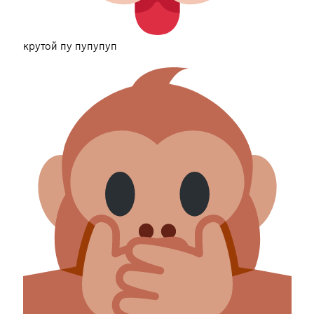
крутой пу пупупуп