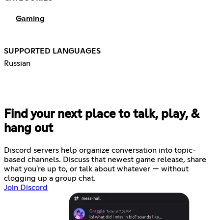
Gaming
SUPPORTED LANGUAGES
Russian
Find your next place to talk, play, &
hang out
Discord servers help organize conversation into topic-
based channels. Discuss that newest game release, share
what you're up to, or talk about whatever — without
clogging up a group chat.
Join Discord