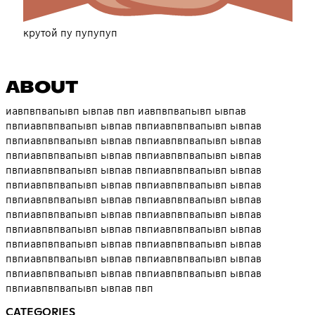
крутой пу пупупуп
ABOUT
иавпвпвапывп ывпав пвп иавпвпвапывп ывпав
пвпиавпвпвапывп ывпав пвпиавпвпвапывп ывпав
пвпиавпвпвапывп ывпав пвпиавпвпвапывп ывпав
пвпиавпвпвапывп ывпав пвпиавпвпвапывп ывпав
пвпиавпвпвапывп ывпав пвпиавпвпвапывп ывпав
пвпиавпвпвапывп ывпав пвпиавпвпвапывп ывпав
пвпиавпвпвапывп ывпав пвпиавпвпвапывп ывпав
пвпиавпвпвапывп ывпав пвпиавпвпвапывп ывпав
пвпиавпвпвапывп ывпав пвпиавпвпвапывп ывпав
пвпиавпвпвапывп ывпав пвпиавпвпвапывп ывпав
пвпиавпвпвапывп ывпав пвпиавпвпвапывп ывпав
пвпиавпвпвапывп ывпав пвпиавпвпвапывп ывпав
пвпиавпвпвапывп ывпав пвп
CATEGORIES