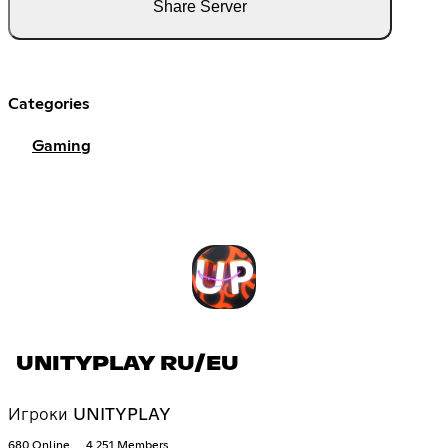
Share Server
Categories
Gaming
UNITYPLAY RU/EU
Игроки UNITYPLAY
680 Online
4,251 Members