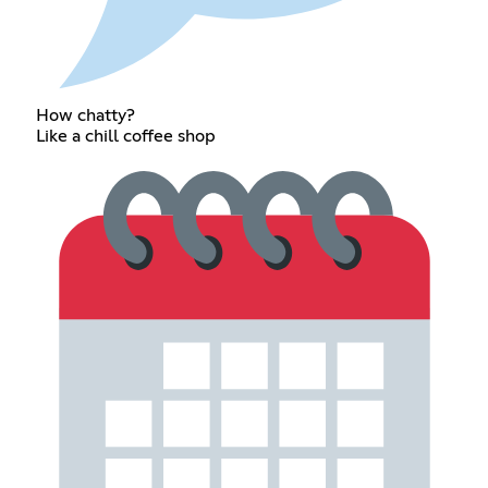
How chatty?
Like a chill coffee shop