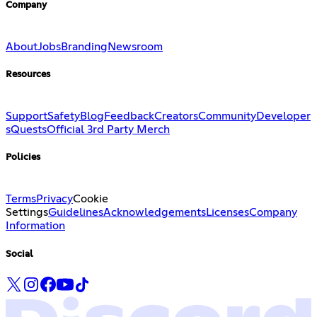
Company
About
Jobs
Branding
Newsroom
Resources
Support
Safety
Blog
Feedback
Creators
Community
Developer
s
Quests
Official 3rd Party Merch
Policies
Terms
Privacy
Cookie
Settings
Guidelines
Acknowledgements
Licenses
Company
Information
Social