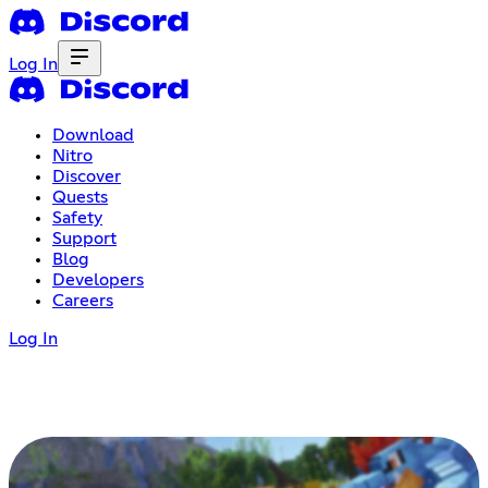
Log In
Download
Nitro
Discover
Quests
Safety
Support
Blog
Developers
Careers
Log In