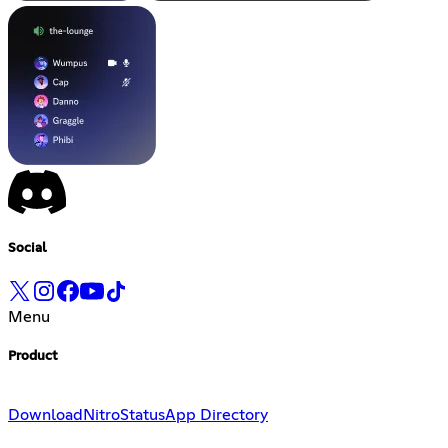
Social
Menu
Product
Download
Nitro
Status
App Directory