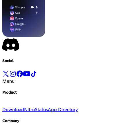
Social
Menu
Product
Download
Nitro
Status
App Directory
Company