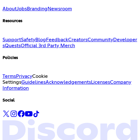
About
Jobs
Branding
Newsroom
Resources
Support
Safety
Blog
Feedback
Creators
Community
Developer
s
Quests
Official 3rd Party Merch
Policies
Terms
Privacy
Cookie
Settings
Guidelines
Acknowledgements
Licenses
Company
Information
Social