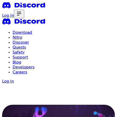
Log In
Download
Nitro
Discover
Quests
Safety
Support
Blog
Developers
Careers
Log In