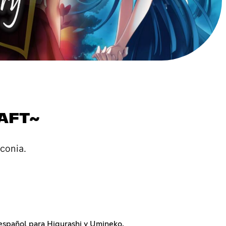
AFT~
conia.
 español para Higurashi y Umineko.