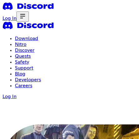
Log In
Download
Nitro
Discover
Quests
Safety
Support
Blog
Developers
Careers
Log In