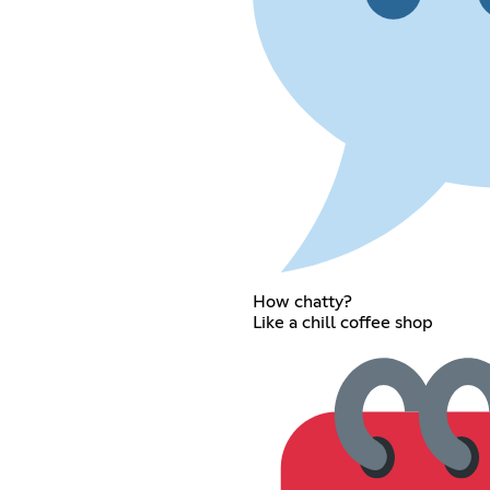
How chatty?
Like a chill coffee shop