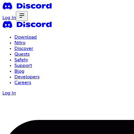
Log In
Download
Nitro
Discover
Quests
Safety
Support
Blog
Developers
Careers
Log In