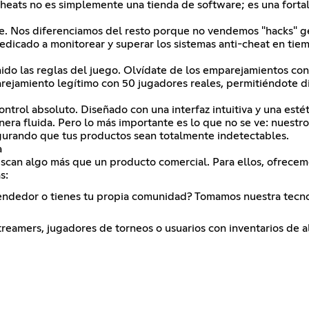
Cheats no es simplemente una tienda de software; es una forta
ble. Nos diferenciamos del resto porque no vendemos "hacks" 
edicado a monitorear y superar los sistemas anti-cheat en tiem
ido las reglas del juego. Olvídate de los emparejamientos con 
ejamiento legítimo con 50 jugadores reales, permitiéndote dis
rol absoluto. Diseñado con una interfaz intuitiva y una estéti
era fluida. Pero lo más importante es lo que no se ve: nuestro
segurando que tus productos sean totalmente indetectables.
a
an algo más que un producto comercial. Para ellos, ofrecemos
s:
vendedor o tienes tu propia comunidad? Tomamos nuestra tecno
treamers, jugadores de torneos o usuarios con inventarios de al