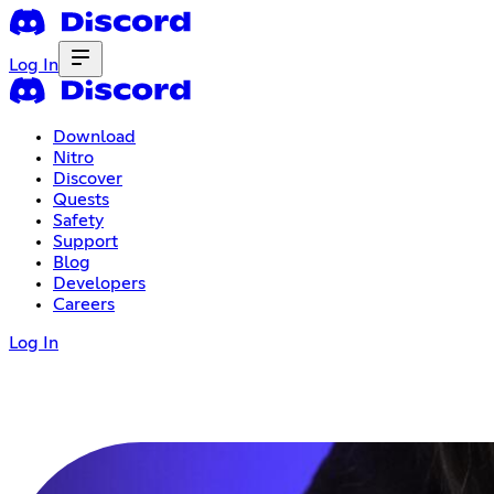
Log In
Download
Nitro
Discover
Quests
Safety
Support
Blog
Developers
Careers
Log In