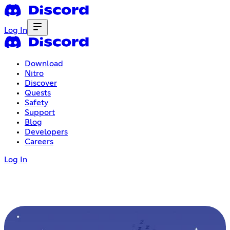
Log In
Download
Nitro
Discover
Quests
Safety
Support
Blog
Developers
Careers
Log In