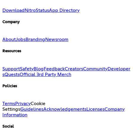
Download
Nitro
Status
App Directory
Company
About
Jobs
Branding
Newsroom
Resources
Support
Safety
Blog
Feedback
Creators
Community
Developer
s
Quests
Official 3rd Party Merch
Policies
Terms
Privacy
Cookie
Settings
Guidelines
Acknowledgements
Licenses
Company
Information
Social