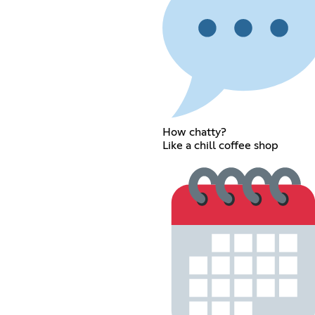
How chatty?
Like a chill coffee shop