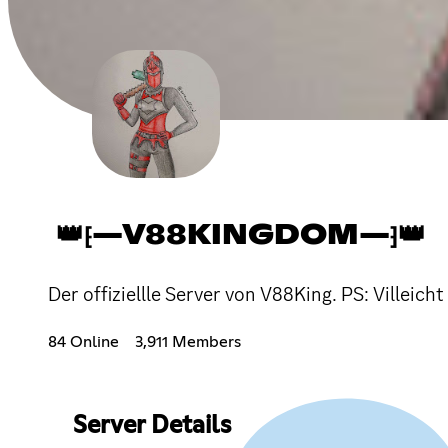
👑⁅—V88KINGDOM—⁆👑
Der offiziellle Server von V88King. PS: Villeich
84 Online
3,911 Members
Server Details