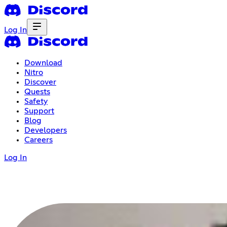
Log In
Download
Nitro
Discover
Quests
Safety
Support
Blog
Developers
Careers
Log In