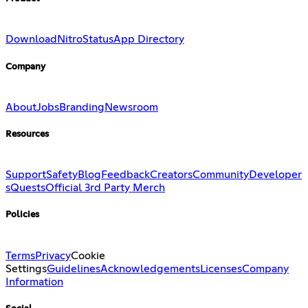
Download
Nitro
Status
App Directory
Company
About
Jobs
Branding
Newsroom
Resources
Support
Safety
Blog
Feedback
Creators
Community
Developer
s
Quests
Official 3rd Party Merch
Policies
Terms
Privacy
Cookie
Settings
Guidelines
Acknowledgements
Licenses
Company
Information