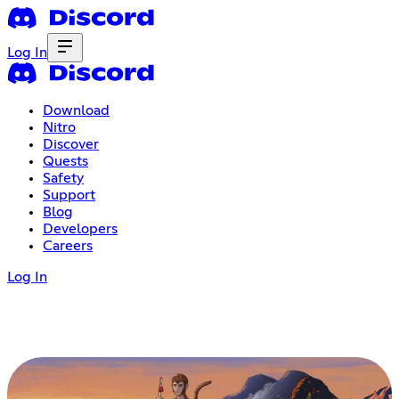
Log In
Download
Nitro
Discover
Quests
Safety
Support
Blog
Developers
Careers
Log In