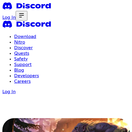
Log In
Download
Nitro
Discover
Quests
Safety
Support
Blog
Developers
Careers
Log In