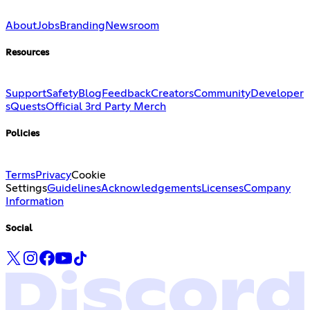
About
Jobs
Branding
Newsroom
Resources
Support
Safety
Blog
Feedback
Creators
Community
Developer
s
Quests
Official 3rd Party Merch
Policies
Terms
Privacy
Cookie
Settings
Guidelines
Acknowledgements
Licenses
Company
Information
Social