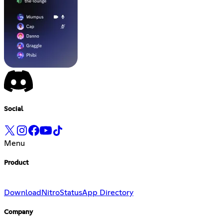
Social
Menu
Product
Download
Nitro
Status
App Directory
Company