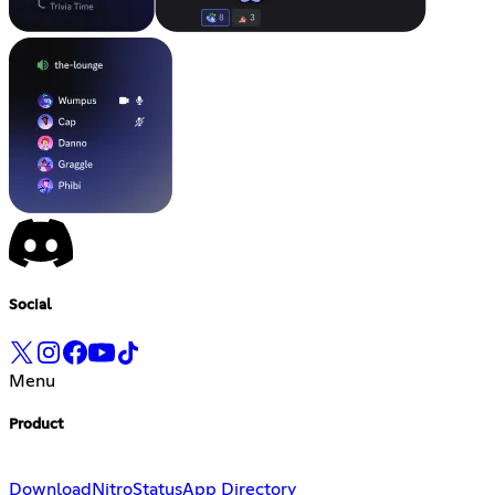
Social
Menu
Product
Download
Nitro
Status
App Directory