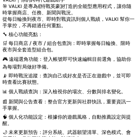
🎯 VALKI 是專為《特戰英豪》打造的全能型應用程式，讓你隨
時掌握商店、任務、新聞與戰況。
從每日輪換到夜市、即時對戰資訊到個人戰績，VALKI 幫你一
手掌控，不再錯過任何重點。
🔧 核心功能亮點：
🛒 每日商店 / 夜市 / 組合包查詢：即時掌握每日輪換、限時
夜市與全套造型組合包。
🎮 遠端選角功能：登入帳號即可快速編輯目前選角，協助你
為每場對局做好準備。
📡 即時戰況追蹤：查詢自己或好友是否正在遊戲中，並可即
時查看比賽狀態。
📊 個人戰績查詢：深入檢視你的場次、分數與排名變化。
📰 新聞與公告查看：整合官方更新與社群快訊，重要資訊一
手掌握。
🧠 個人化功能設定：根據你的遊戲風格，自動推薦設定與提
醒。
🌙 未來更新預告：評分系統、武器願望清單、深色模式、會