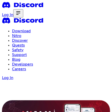
Log In
Download
Nitro
Discover
Quests
Safety
Support
Blog
Developers
Careers
Log In