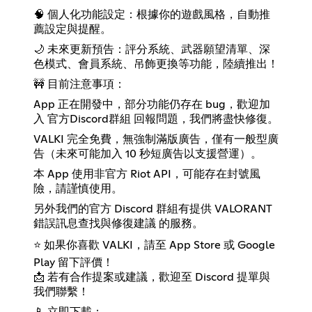
🧠 個人化功能設定：根據你的遊戲風格，自動推
薦設定與提醒。
🌙 未來更新預告：評分系統、武器願望清單、深
色模式、會員系統、吊飾更換等功能，陸續推出！
🚧 目前注意事項：
App 正在開發中，部分功能仍存在 bug，歡迎加
入 官方Discord群組 回報問題，我們將盡快修復。
VALKI 完全免費，無強制滿版廣告，僅有一般型廣
告（未來可能加入 10 秒短廣告以支援營運）。
本 App 使用非官方 Riot API，可能存在封號風
險，請謹慎使用。
另外我們的官方 Discord 群組有提供 VALORANT
錯誤訊息查找與修復建議 的服務。
⭐️ 如果你喜歡 VALKI，請至 App Store 或 Google
Play 留下評價！
📩 若有合作提案或建議，歡迎至 Discord 提單與
我們聯繫！
📱 立即下載：