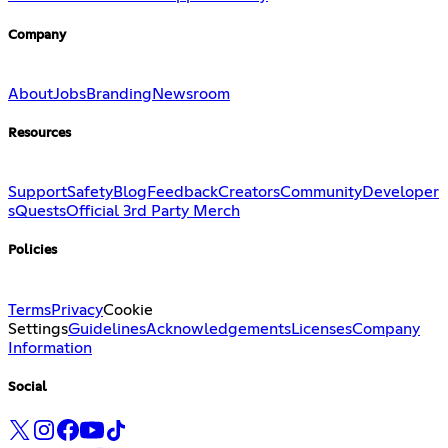
Company
About
Jobs
Branding
Newsroom
Resources
Support
Safety
Blog
Feedback
Creators
Community
Developer
s
Quests
Official 3rd Party Merch
Policies
Terms
Privacy
Cookie
Settings
Guidelines
Acknowledgements
Licenses
Company
Information
Social