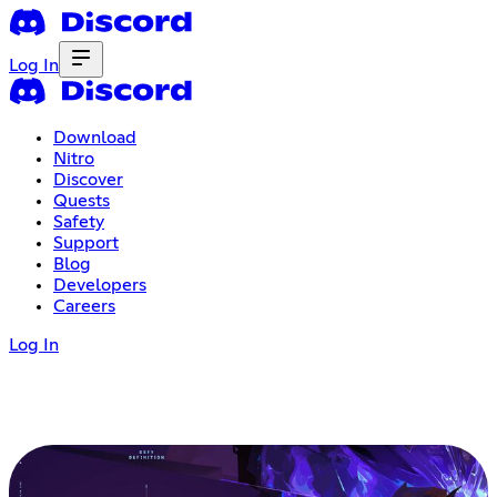
Log In
Download
Nitro
Discover
Quests
Safety
Support
Blog
Developers
Careers
Log In