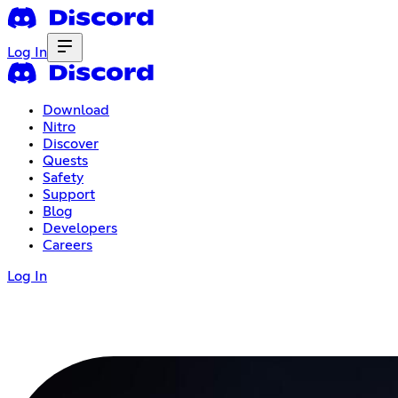
Log In
Download
Nitro
Discover
Quests
Safety
Support
Blog
Developers
Careers
Log In