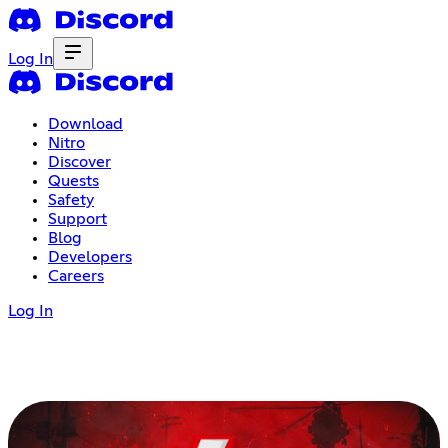
Log In
Download
Nitro
Discover
Quests
Safety
Support
Blog
Developers
Careers
Log In