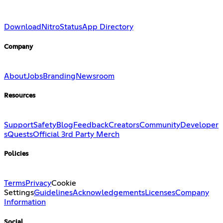
Download
Nitro
Status
App Directory
Company
About
Jobs
Branding
Newsroom
Resources
Support
Safety
Blog
Feedback
Creators
Community
Developer
s
Quests
Official 3rd Party Merch
Policies
Terms
Privacy
Cookie
Settings
Guidelines
Acknowledgements
Licenses
Company
Information
Social