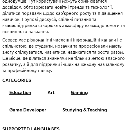
однодумців. Тут користувачі можуть обмінюватися
досвідом, обговорювати новітні тренди та технології,
ділитися порадами щодо кар'єрного росту та підвищення
навичок. Групові дискусії, спільні питання та
взаємопідтримка створюють атмосферу взаємодопомоги та
невпинного навчання.
Сервер має різноманітні численні інформаційні канали і є
спільнотою, де студенти, новачки та професіонали мають
змогу спілкуватися, навчатися, надихатися та рости разом.
Це місце, де діляться знаннями не тільки з метою власного
розвитку, а й для підтримки інших на їхньому навчальному
та професійному шляху.
CATEGORIES
Education
Art
Gaming
Game Developer
Studying & Teaching
SUPPORTED LANGUAGES