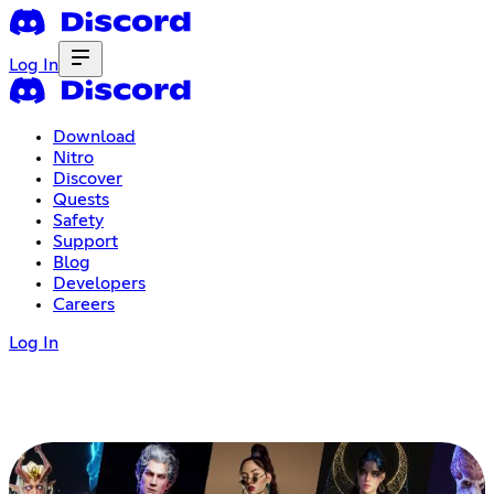
Log In
Download
Nitro
Discover
Quests
Safety
Support
Blog
Developers
Careers
Log In