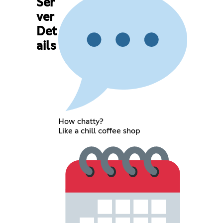
Ser
ver
Det
ails
How chatty?
Like a chill coffee shop