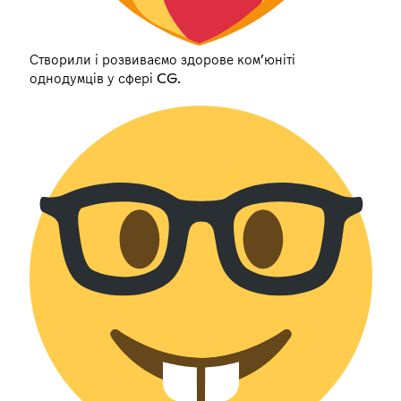
Створили і розвиваємо здорове комʼюніті
однодумців у сфері CG.