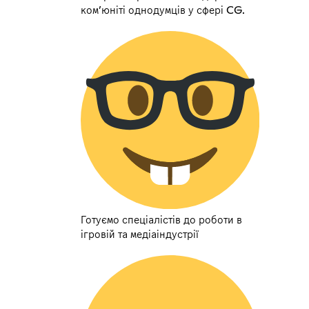
комʼюніті однодумців у сфері CG.
Готуємо спеціалістів до роботи в
ігровій та медіаіндустрії