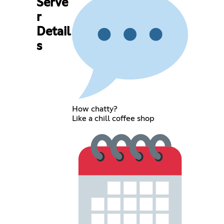
Serve
r
Detail
s
How chatty?
Like a chill coffee shop