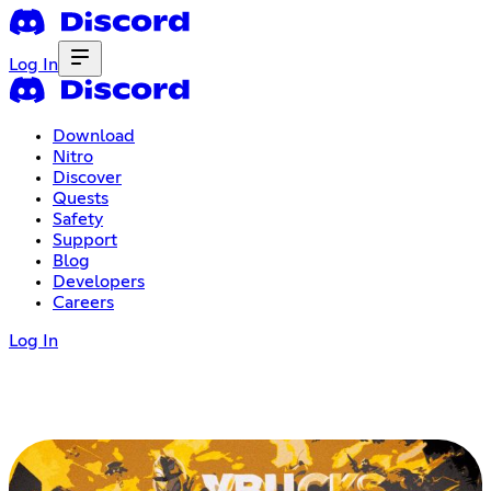
Log In
Download
Nitro
Discover
Quests
Safety
Support
Blog
Developers
Careers
Log In