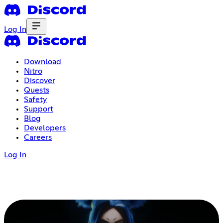
Log In
Download
Nitro
Discover
Quests
Safety
Support
Blog
Developers
Careers
Log In