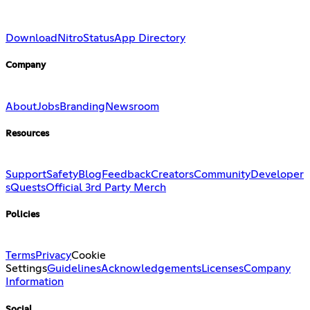
Download
Nitro
Status
App Directory
Company
About
Jobs
Branding
Newsroom
Resources
Support
Safety
Blog
Feedback
Creators
Community
Developer
s
Quests
Official 3rd Party Merch
Policies
Terms
Privacy
Cookie
Settings
Guidelines
Acknowledgements
Licenses
Company
Information
Social