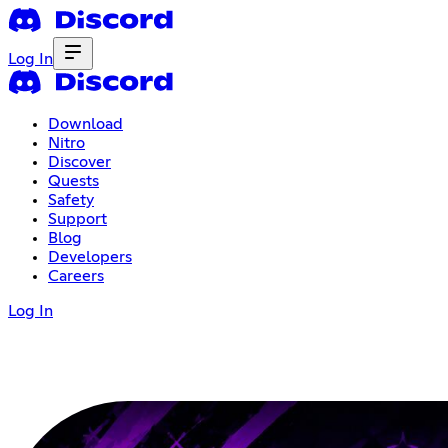
Log In
Download
Nitro
Discover
Quests
Safety
Support
Blog
Developers
Careers
Log In