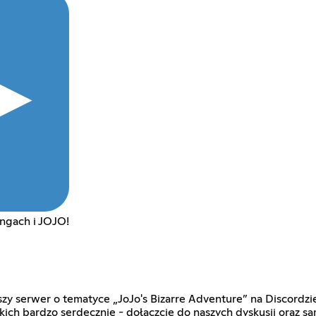
ngach i JOJO!
ększy serwer o tematyce „JoJo's Bizarre Adventure” na Discordz
tkich bardzo serdecznie - dołączcie do naszych dyskusji oraz s