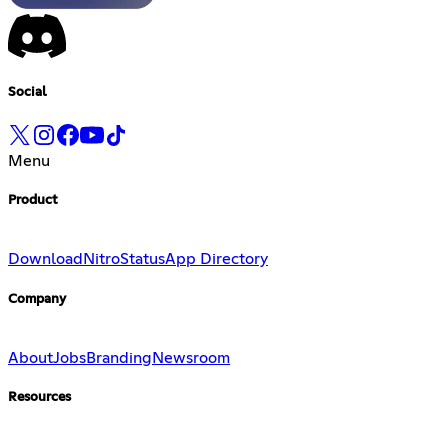
Social
Menu
Product
Download
Nitro
Status
App Directory
Company
About
Jobs
Branding
Newsroom
Resources