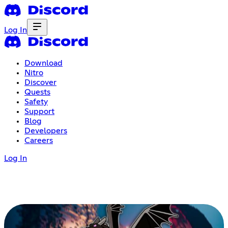
Log In
Download
Nitro
Discover
Quests
Safety
Support
Blog
Developers
Careers
Log In