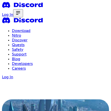
Log In
Download
Nitro
Discover
Quests
Safety
Support
Blog
Developers
Careers
Log In