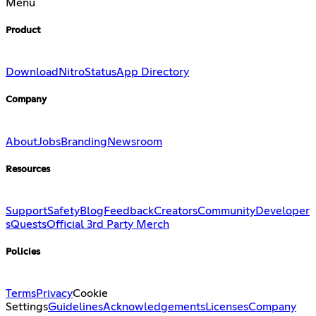
Menu
Product
Download
Nitro
Status
App Directory
Company
About
Jobs
Branding
Newsroom
Resources
Support
Safety
Blog
Feedback
Creators
Community
Developer
s
Quests
Official 3rd Party Merch
Policies
Terms
Privacy
Cookie
Settings
Guidelines
Acknowledgements
Licenses
Company