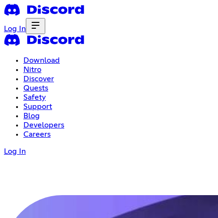
Log In
Download
Nitro
Discover
Quests
Safety
Support
Blog
Developers
Careers
Log In