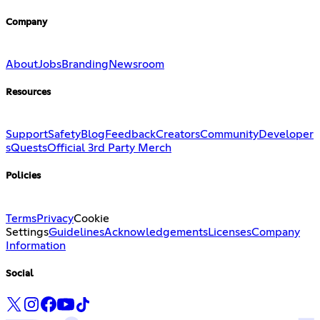
Company
About
Jobs
Branding
Newsroom
Resources
Support
Safety
Blog
Feedback
Creators
Community
Developer
s
Quests
Official 3rd Party Merch
Policies
Terms
Privacy
Cookie
Settings
Guidelines
Acknowledgements
Licenses
Company
Information
Social