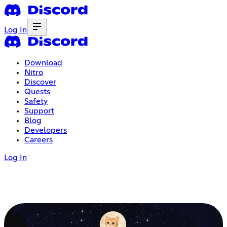
Log In
Download
Nitro
Discover
Quests
Safety
Support
Blog
Developers
Careers
Log In