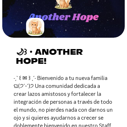
🌙꒱・ANOTHER
HOPE!
˗ˏˋ ꒰ ✉ ꒱ ˎˊ˗ Bienvenido a tu nueva familia
ଘ(੭ˊᵕˋ)੭ Una comunidad dedicada a
crear lazos amistosos y fortalecer la
integración de personas a través de todo
el mundo, no pierdes nada con darnos un
ojo y si quieres ayudarnos a crecer se
doblemente bienvenido en nuestro Staff