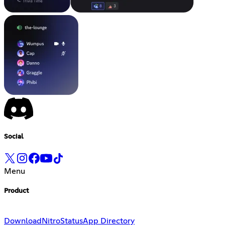
Social
Menu
Product
Download
Nitro
Status
App Directory