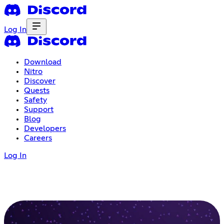
Log In
Download
Nitro
Discover
Quests
Safety
Support
Blog
Developers
Careers
Log In