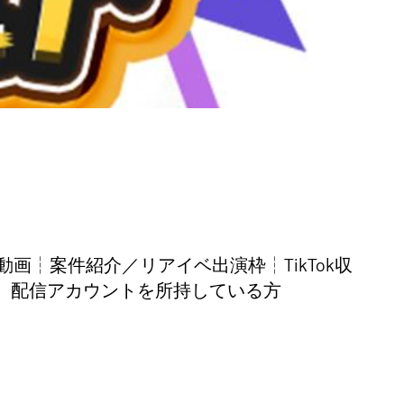
動画┆案件紹介／リアイベ出演枠┆TikTok収
】配信アカウントを所持している方