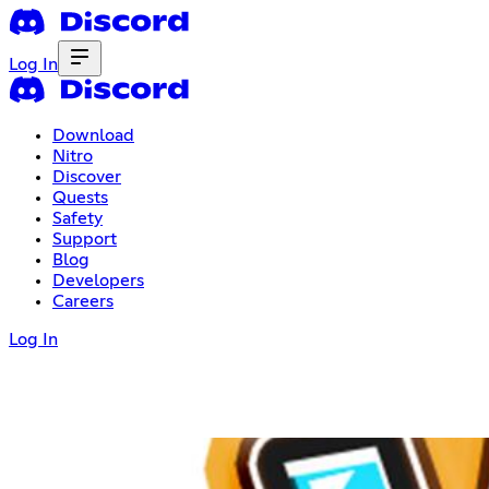
Log In
Download
Nitro
Discover
Quests
Safety
Support
Blog
Developers
Careers
Log In