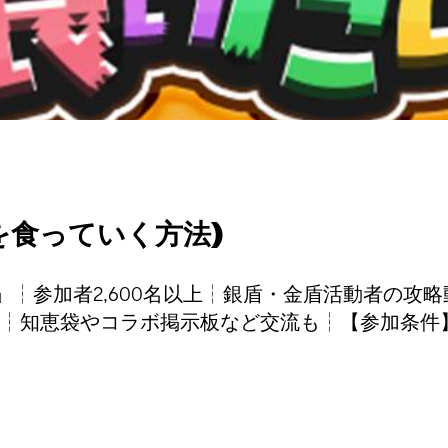
を食っていく方法)
飯」┆参加者2,600名以上┆銀盾・金盾活動者の攻略
┆知恵袋やコラボ掲示板など交流も┆【参加条件