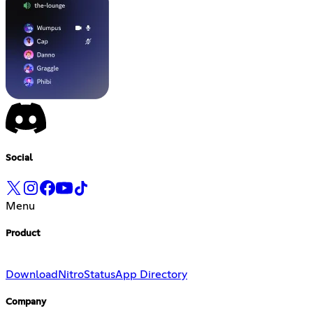
Social
Menu
Product
Download
Nitro
Status
App Directory
Company