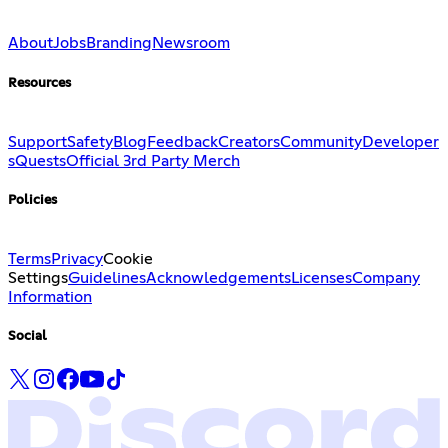
About
Jobs
Branding
Newsroom
Resources
Support
Safety
Blog
Feedback
Creators
Community
Developer
s
Quests
Official 3rd Party Merch
Policies
Terms
Privacy
Cookie
Settings
Guidelines
Acknowledgements
Licenses
Company
Information
Social