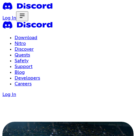
Log In
Download
Nitro
Discover
Quests
Safety
Support
Blog
Developers
Careers
Log In