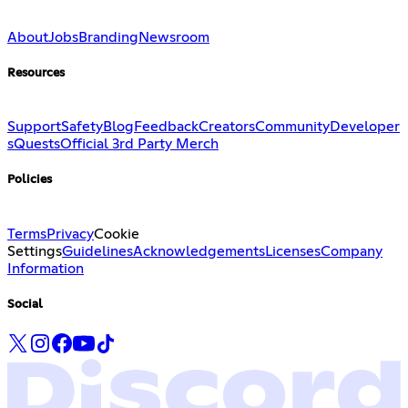
About
Jobs
Branding
Newsroom
Resources
Support
Safety
Blog
Feedback
Creators
Community
Developer
s
Quests
Official 3rd Party Merch
Policies
Terms
Privacy
Cookie
Settings
Guidelines
Acknowledgements
Licenses
Company
Information
Social