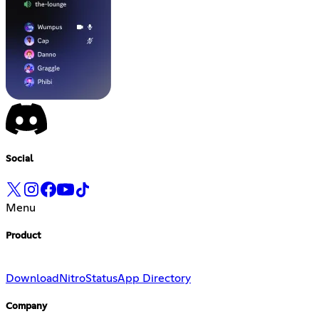
Social
Menu
Product
Download
Nitro
Status
App Directory
Company