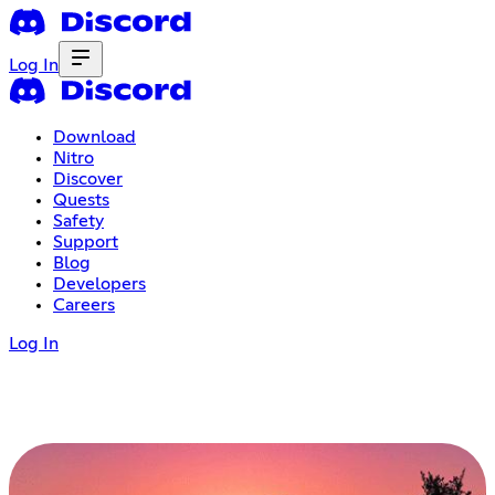
Log In
Download
Nitro
Discover
Quests
Safety
Support
Blog
Developers
Careers
Log In