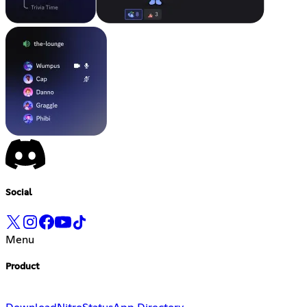
Social
Menu
Product