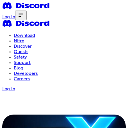
Log In
Download
Nitro
Discover
Quests
Safety
Support
Blog
Developers
Careers
Log In