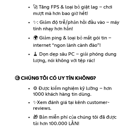
🚀 Tăng FPS & loại bỏ giật lag – chơi
mượt mà hơn bao giờ hết!
✨: Giảm độ trễ/phản hồi đầu vào – máy
tính nhạy hơn hẳn!
🌍 Giảm ping & loại bỏ mất gói tin –
internet “ngon lành cành đào”!
🧹 Dọn dẹp sâu PC – giải phóng dung
lượng, nói không với tệp rác!
🧐 CHÚNG TÔI CÓ UY TÍN KHÔNG?
⚙️ Được kiểm nghiệm kỹ lưỡng – hơn
1000 khách hàng tin dùng.
✨Xem đánh giá tại kênh
customer-
reviews.
🎁 Bản miễn phí của chúng tôi đã được
tải hơn 100.000 LẦN!