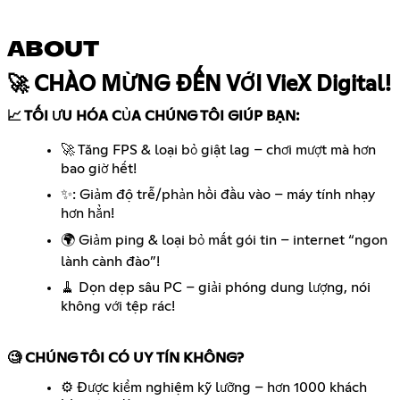
ABOUT
🚀 CHÀO MỪNG ĐẾN VỚI VieX Digital!
📈 TỐI ƯU HÓA CỦA CHÚNG TÔI GIÚP BẠN:
🚀 Tăng FPS & loại bỏ giật lag – chơi mượt mà hơn
bao giờ hết!
✨: Giảm độ trễ/phản hồi đầu vào – máy tính nhạy
hơn hẳn!
🌍 Giảm ping & loại bỏ mất gói tin – internet “ngon
lành cành đào”!
🧹 Dọn dẹp sâu PC – giải phóng dung lượng, nói
không với tệp rác!
🧐 CHÚNG TÔI CÓ UY TÍN KHÔNG?
⚙️ Được kiểm nghiệm kỹ lưỡng – hơn 1000 khách