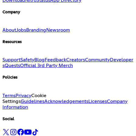
Download
Nitro
Status
App Directory
Company
About
Jobs
Branding
Newsroom
Resources
Support
Safety
Blog
Feedback
Creators
Community
Developer
s
Quests
Official 3rd Party Merch
Policies
Terms
Privacy
Cookie
Settings
Guidelines
Acknowledgements
Licenses
Company
Information
Social