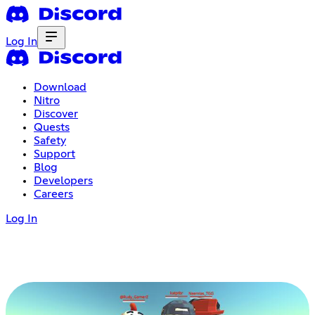
Log In
Download
Nitro
Discover
Quests
Safety
Support
Blog
Developers
Careers
Log In