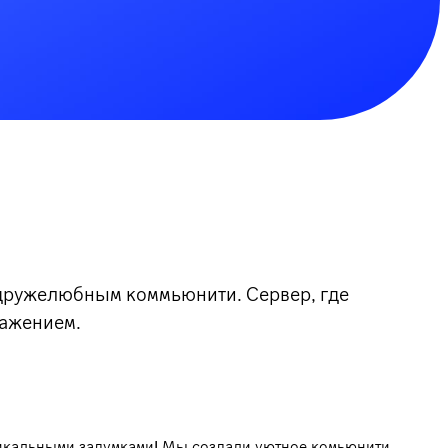
дружелюбным коммьюнити. Сервер, где
ражением.
никальными задумками! Мы создали уютное комьюнити