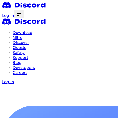
Log In
Download
Nitro
Discover
Quests
Safety
Support
Blog
Developers
Careers
Log In