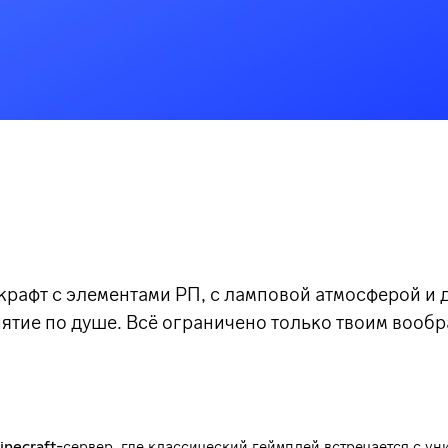
афт с элементами РП, с ламповой атмосферой и 
нятие по душе. Всё ограничено только твоим вооб
ecraft-сервер, где классический геймплей встречается с у