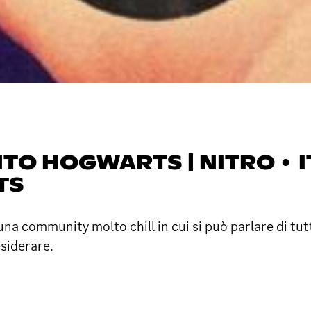
NTO HOGWARTS | NITRO • I
TS
n una community molto chill in cui si può parlare di tut
esiderare.