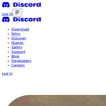
Log In
Download
Nitro
Discover
Quests
Safety
Support
Blog
Developers
Careers
Log In