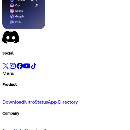
Social
Menu
Product
Download
Nitro
Status
App Directory
Company