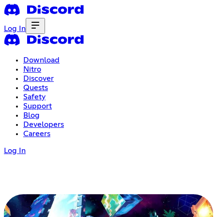
Log In
Download
Nitro
Discover
Quests
Safety
Support
Blog
Developers
Careers
Log In