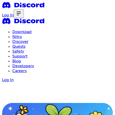
Log In
Download
Nitro
Discover
Quests
Safety
Support
Blog
Developers
Careers
Log In