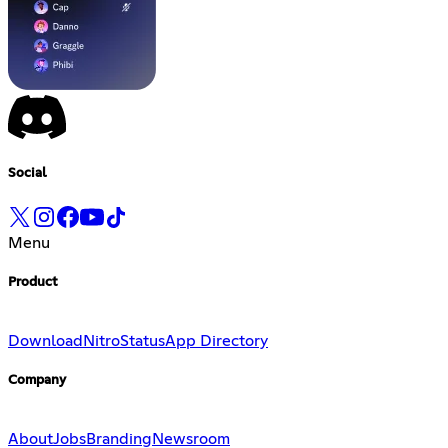
Social
Menu
Product
Download
Nitro
Status
App Directory
Company
About
Jobs
Branding
Newsroom