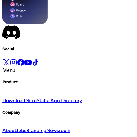
Social
Menu
Product
Download
Nitro
Status
App Directory
Company
About
Jobs
Branding
Newsroom