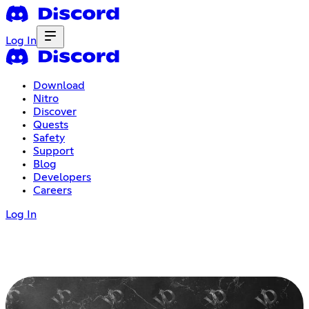
Log In
Download
Nitro
Discover
Quests
Safety
Support
Blog
Developers
Careers
Log In