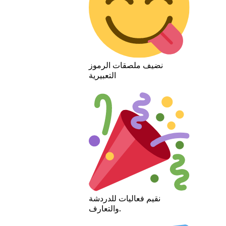
نضيف ملصقات الرموز
التعبيرية
نقيم فعاليات للدردشة
والتعارف.