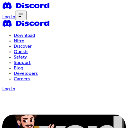
Log In
Download
Nitro
Discover
Quests
Safety
Support
Blog
Developers
Careers
Log In