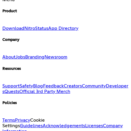
Product
Download
Nitro
Status
App Directory
Company
About
Jobs
Branding
Newsroom
Resources
Support
Safety
Blog
Feedback
Creators
Community
Developer
s
Quests
Official 3rd Party Merch
Policies
Terms
Privacy
Cookie
Settings
Guidelines
Acknowledgements
Licenses
Company