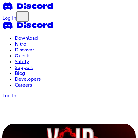
Log In
Download
Nitro
Discover
Quests
Safety
Support
Blog
Developers
Careers
Log In