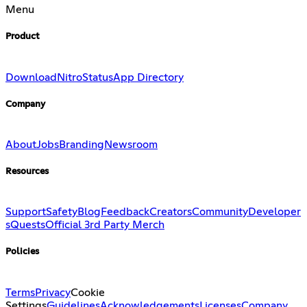
Menu
Product
Download
Nitro
Status
App Directory
Company
About
Jobs
Branding
Newsroom
Resources
Support
Safety
Blog
Feedback
Creators
Community
Developer
s
Quests
Official 3rd Party Merch
Policies
Terms
Privacy
Cookie
Settings
Guidelines
Acknowledgements
Licenses
Company