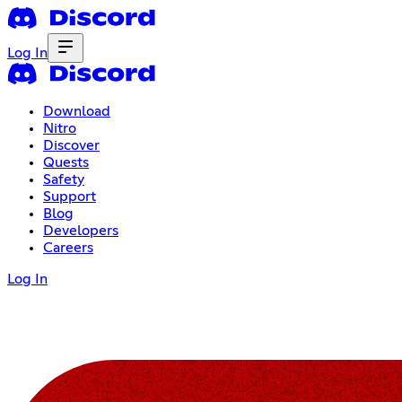
Log In
Download
Nitro
Discover
Quests
Safety
Support
Blog
Developers
Careers
Log In