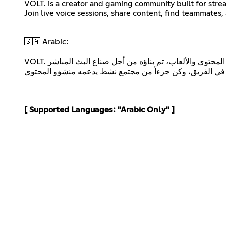
VOLT. is a creator and gaming community built for stre
VOLT. مجتمع مخصص لمنشئي المحتوى والألعاب، تم بناؤه من أجل صناع البث المباشر (Streamers) ، واليوتيوبرز، واللاعبين للتواصل، والتعاون، والنمو معاً.انضم إلى جلسات صوتية مباشرة،
[ Supported Languages: "Arabic Only" ]