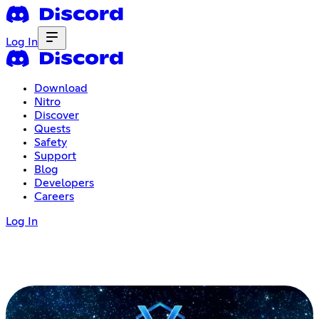
Log In
Download
Nitro
Discover
Quests
Safety
Support
Blog
Developers
Careers
Log In