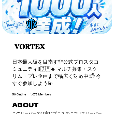
𝐕𝐎𝐑𝐓𝐄𝐗
日本最大級を目指す非公式ブロスタコ
ミュニティ!!🇯🇵🔥 マルチ募集・スク
リム・プレ企画まで幅広く対応中‼✋ 今
すぐ参加しよう💫
50 Online
1,075 Members
ABOUT
このサーバーでは主にブロスタについてサーバー