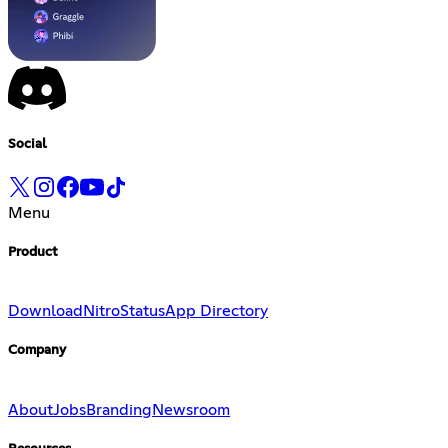
Social
Menu
Product
Download
Nitro
Status
App Directory
Company
About
Jobs
Branding
Newsroom