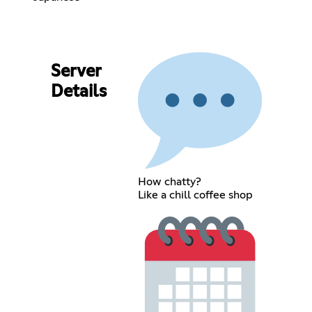
Server
Details
How chatty?
Like a chill coffee shop