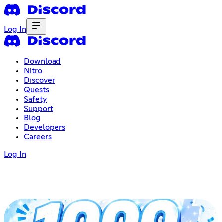
Log In
Download
Nitro
Discover
Quests
Safety
Support
Blog
Developers
Careers
Log In