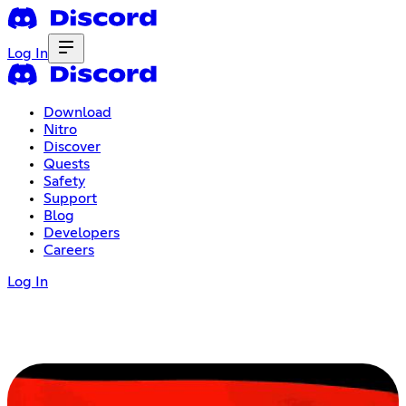
Log In
Download
Nitro
Discover
Quests
Safety
Support
Blog
Developers
Careers
Log In