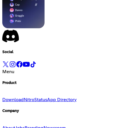
Social
Menu
Product
Download
Nitro
Status
App Directory
Company
About
Jobs
Branding
Newsroom