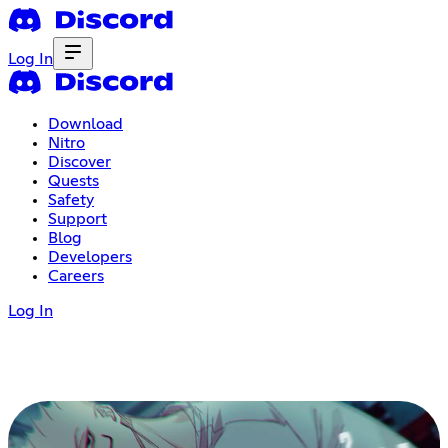
Log In
Download
Nitro
Discover
Quests
Safety
Support
Blog
Developers
Careers
Log In