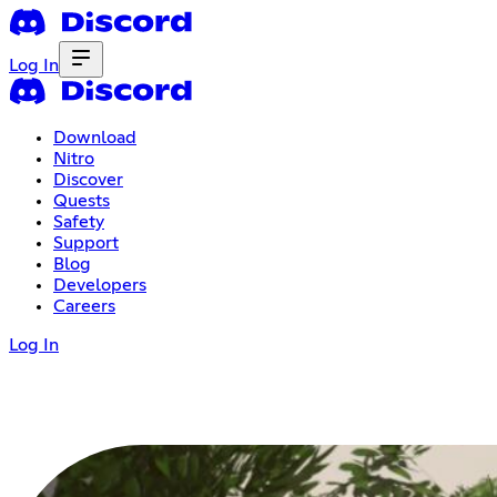
Log In
Download
Nitro
Discover
Quests
Safety
Support
Blog
Developers
Careers
Log In