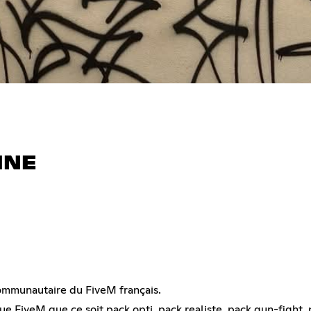
INE
ommunautaire du FiveM français.
 FiveM que ce soit pack opti, pack realiste, pack gun-fight, p