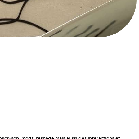
ack-son, mods, reshade mais aussi des intéractions et