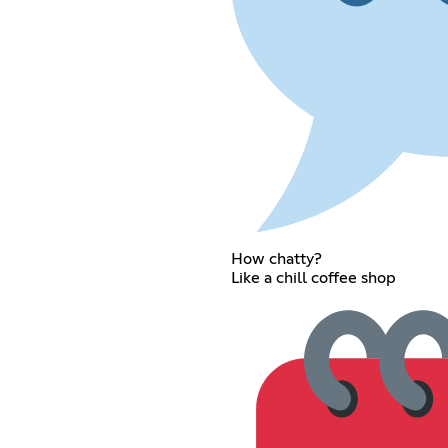
How chatty?
Like a chill coffee shop