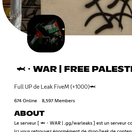
🦈・WAR | FREE PALEST
Full UP de Leak FiveM (+1000)🦈
674 Online
8,597 Members
ABOUT
Le serveur [ 🦈・WAR | .gg/warleaks ] est un serveur c
Ici vous retrouvez énormément de drop/leak de contenue