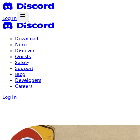
Log In
Download
Nitro
Discover
Quests
Safety
Support
Blog
Developers
Careers
Log In