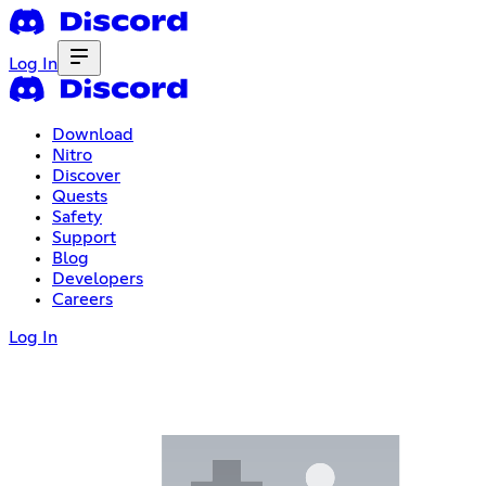
Log In
Download
Nitro
Discover
Quests
Safety
Support
Blog
Developers
Careers
Log In