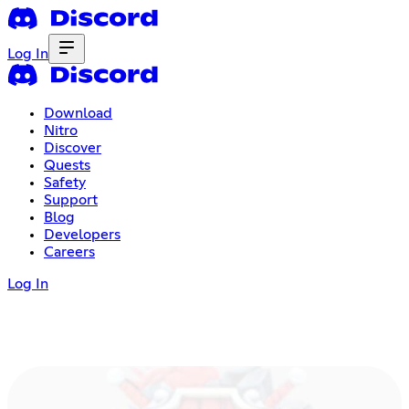
Log In
Download
Nitro
Discover
Quests
Safety
Support
Blog
Developers
Careers
Log In