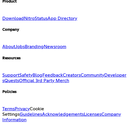
Product
Download
Nitro
Status
App Directory
Company
About
Jobs
Branding
Newsroom
Resources
Support
Safety
Blog
Feedback
Creators
Community
Developer
s
Quests
Official 3rd Party Merch
Policies
Terms
Privacy
Cookie
Settings
Guidelines
Acknowledgements
Licenses
Company
Information