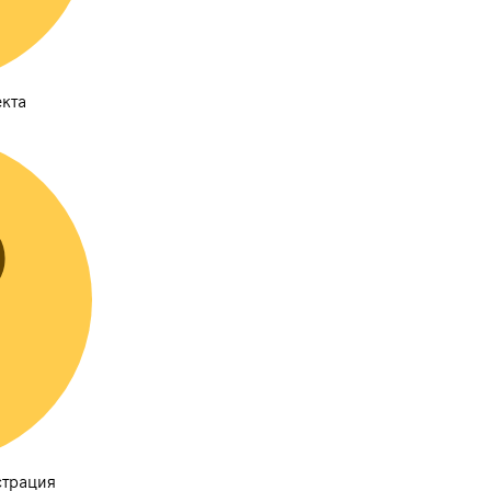
кта
страция