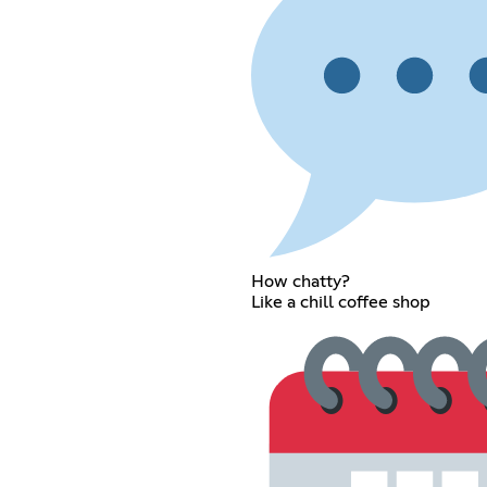
How chatty?
Like a chill coffee shop