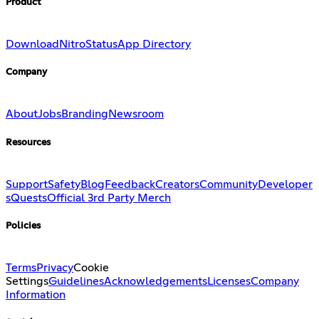
Product
Download
Nitro
Status
App Directory
Company
About
Jobs
Branding
Newsroom
Resources
Support
Safety
Blog
Feedback
Creators
Community
Developer
s
Quests
Official 3rd Party Merch
Policies
Terms
Privacy
Cookie
Settings
Guidelines
Acknowledgements
Licenses
Company
Information