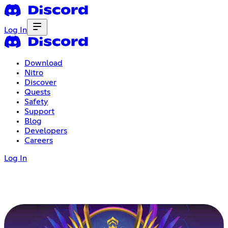
Log In
Download
Nitro
Discover
Quests
Safety
Support
Blog
Developers
Careers
Log In