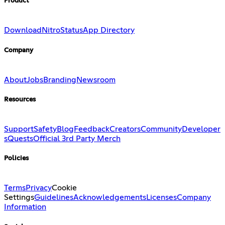
Product
Download
Nitro
Status
App Directory
Company
About
Jobs
Branding
Newsroom
Resources
Support
Safety
Blog
Feedback
Creators
Community
Developer
s
Quests
Official 3rd Party Merch
Policies
Terms
Privacy
Cookie
Settings
Guidelines
Acknowledgements
Licenses
Company
Information