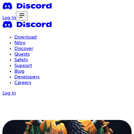
Log In
Download
Nitro
Discover
Quests
Safety
Support
Blog
Developers
Careers
Log In