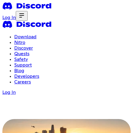
Log In
Download
Nitro
Discover
Quests
Safety
Support
Blog
Developers
Careers
Log In