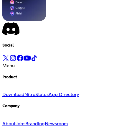
Social
Menu
Product
Download
Nitro
Status
App Directory
Company
About
Jobs
Branding
Newsroom