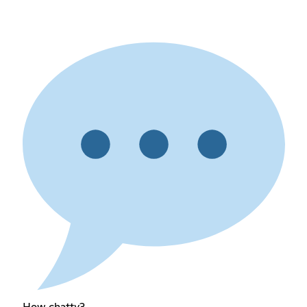
How chatty?